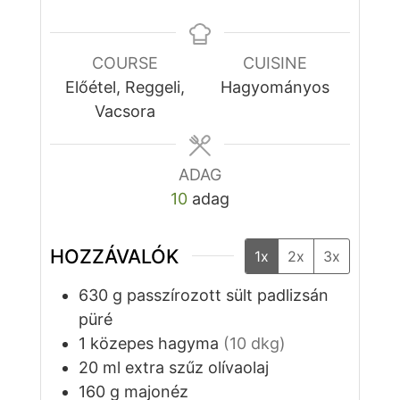
COURSE
CUISINE
Előétel, Reggeli,
Hagyományos
Vacsora
ADAG
10
adag
HOZZÁVALÓK
1x
2x
3x
630
g
passzírozott sült padlizsán
püré
1
közepes
hagyma
(10 dkg)
20
ml
extra szűz olívaolaj
160
g
majonéz