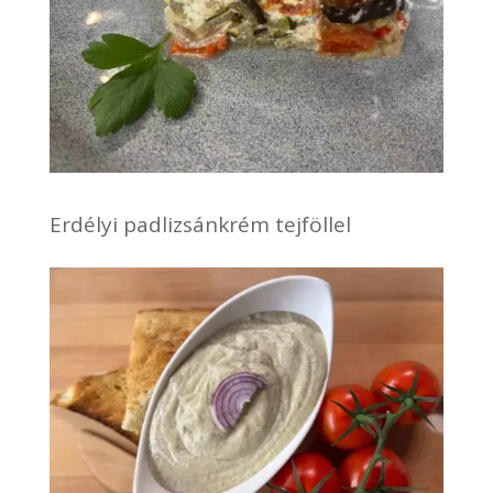
Erdélyi padlizsánkrém tejföllel