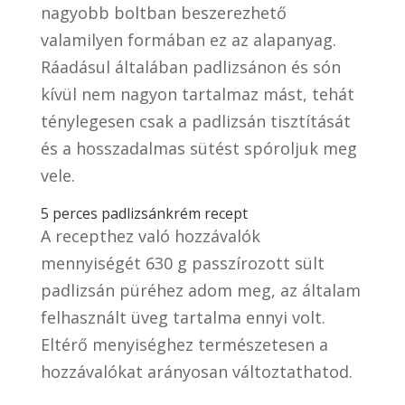
nagyobb boltban beszerezhető
valamilyen formában ez az alapanyag.
Ráadásul általában padlizsánon és són
kívül nem nagyon tartalmaz mást, tehát
ténylegesen csak a padlizsán tisztítását
és a hosszadalmas sütést spóroljuk meg
vele.
5 perces padlizsánkrém recept
A recepthez való hozzávalók
mennyiségét 630 g passzírozott sült
padlizsán püréhez adom meg, az általam
felhasznált üveg tartalma ennyi volt.
Eltérő menyiséghez természetesen a
hozzávalókat arányosan változtathatod.