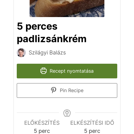
5 perces
padlizsánkrém
Szilágyi Balázs
Recept nyomtatása
Pin Recipe
ELŐKÉSZÍTÉS
ELKÉSZÍTÉSI IDŐ
perc
perc
5
perc
5
perc