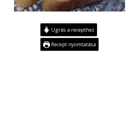
Ugrás a recepthez
Recept nyomtatása