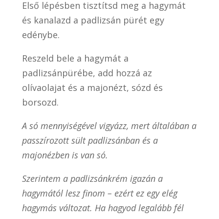
Első lépésben tisztítsd meg a hagymát
és kanalazd a padlizsán pürét egy
edénybe.
Reszeld bele a hagymát a
padlizsánpürébe, add hozzá az
olívaolajat és a majonézt, sózd és
borsozd.
A só mennyiségével vigyázz, mert általában a
passzírozott sült padlizsánban és a
majonézben is van só.
Szerintem a padlizsánkrém igazán a
hagymától lesz finom – ezért ez egy elég
hagymás változat. Ha hagyod legalább fél