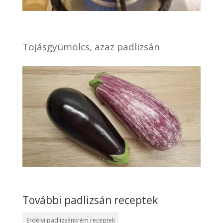
Tojásgyümölcs, azaz padlizsán
További padlizsán receptek
Erdélyi padlizsánkrém receptek