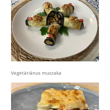
Vegetáriánus muszaka