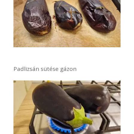
Padlizsán sütése gázon