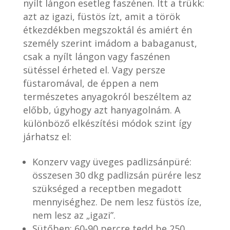
nyílt lángon esetleg faszénen. Itt a trükk:
azt az igazi, füstös ízt, amit a török
étkezdékben megszoktál és amiért én
személy szerint imádom a babaganust,
csak a nyílt lángon vagy faszénen
sütéssel érheted el. Vagy persze
füstaromával, de éppen a nem
természetes anyagokról beszéltem az
előbb, úgyhogy azt hanyagolnám. A
különböző elkészítési módok szint így
járhatsz el:
Konzerv vagy üveges padlizsánpüré:
összesen 30 dkg padlizsán pürére lesz
szükséged a receptben megadott
mennyiséghez. De nem lesz füstös íze,
nem lesz az „igazi”.
Sütőben: 60-90 percre tedd be 250