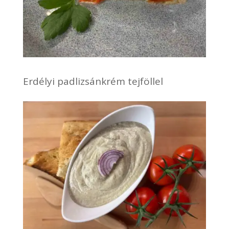
Erdélyi padlizsánkrém tejföllel