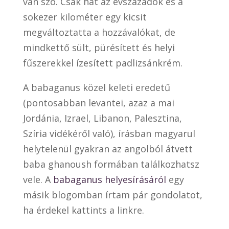
van szó. Csak hát az évszázadok és a
sokezer kilométer egy kicsit
megváltoztatta a hozzávalókat, de
mindkettő sült, pürésített és helyi
fűszerekkel ízesített padlizsánkrém.
A babaganus közel keleti eredetű
(pontosabban levantei, azaz a mai
Jordánia, Izrael, Libanon, Palesztina,
Szíria vidékéről való), írásban magyarul
helytelenül gyakran az angolból átvett
baba ghanoush formában találkozhatsz
vele. A
babaganus helyesírásáról
egy
másik blogomban írtam pár gondolatot,
ha érdekel kattints a linkre.