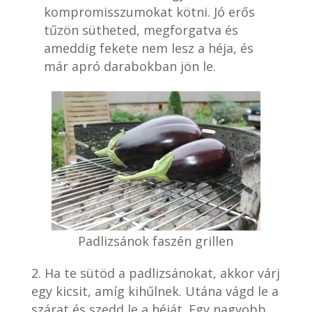
kompromisszumokat kötni. Jó erős
tűzön sütheted, megforgatva és
ameddig fekete nem lesz a héja, és
már apró darabokban jön le.
Padlizsánok faszén grillen
Ha te sütöd a padlizsánokat, akkor várj
egy kicsit, amíg kihűlnek. Utána vágd le a
szárat és szedd le a héját. Egy nagyobb