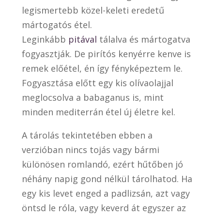
legismertebb közel-keleti eredetű
mártogatós étel.
Leginkább
pitával
tálalva és mártogatva
fogyasztják. De pirítós kenyérre kenve is
remek előétel, én így fényképeztem le.
Fogyasztása előtt egy kis olívaolajjal
meglocsolva a babaganus is, mint
minden mediterrán étel új életre kel.
A tárolás tekintetében ebben a
verzióban nincs tojás vagy bármi
különösen romlandó, ezért hűtőben jó
néhány napig gond nélkül tárolhatod. Ha
egy kis levet enged a padlizsán, azt vagy
öntsd le róla, vagy keverd át egyszer az