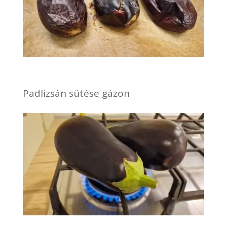
Padlizsán sütése gázon