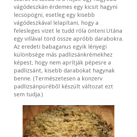
vágódeszkán érdemes egy kicsit hagyni
lecsöpögni, esetleg egy kisebb
vágódeszkával lelapítani, hogy a
felesleges vizet le tudd róla önteni.Utána
egy villával törd össze apróbb darabokra.
Az eredeti babaganus egyik lényegi
különbsége más padlizsánkrémekhez
képest, hogy nem aprítják pépesre a
padlizsánt, kisebb darabokat hagynak
benne. (Természetesen a konzerv
padlizsánpüréből készült változat ezt
sem tudja.)