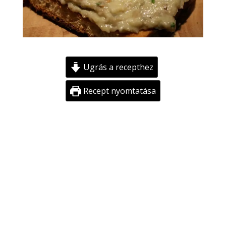
Ugrás a recepthez
Recept nyomtatása