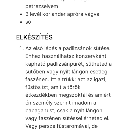
petrezselyem
3
levél
koriander apróra vágva
só
ELKÉSZÍTÉS
Az első lépés a padlizsánok sütése.
Ehhez használhatsz konzervként
kapható padlizsánpürét, sütheted a
sütőben vagy nyílt lángon esetleg
faszénen. Itt a trükk: azt az igazi,
füstös ízt, amit a török
étkezdékben megszoktál és amiért
én személy szerint imádom a
babaganust, csak a nyílt lángon
vagy faszénen sütéssel érheted el.
Vagy persze füstaromával, de