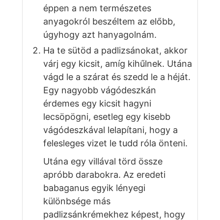
éppen a nem természetes
anyagokról beszéltem az előbb,
úgyhogy azt hanyagolnám.
Ha te sütöd a padlizsánokat, akkor
várj egy kicsit, amíg kihűlnek. Utána
vágd le a szárat és szedd le a héját.
Egy nagyobb vágódeszkán
érdemes egy kicsit hagyni
lecsöpögni, esetleg egy kisebb
vágódeszkával lelapítani, hogy a
felesleges vizet le tudd róla önteni.
Utána egy villával törd össze
apróbb darabokra. Az eredeti
babaganus egyik lényegi
különbsége más
padlizsánkrémekhez képest, hogy