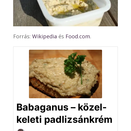
Forrás:
Wikipedia
és
Food.com
.
Babaganus – közel-
keleti padlizsánkrém