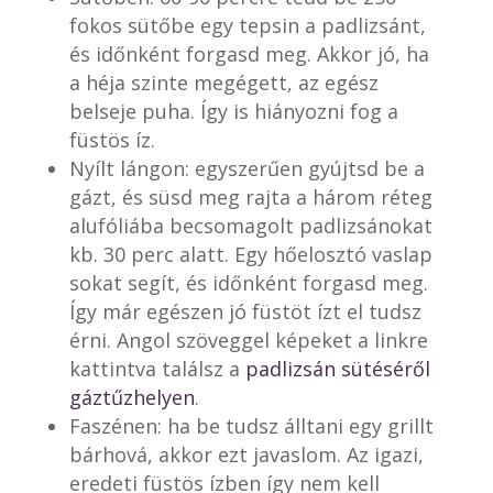
fokos sütőbe egy tepsin a padlizsánt,
és időnként forgasd meg. Akkor jó, ha
a héja szinte megégett, az egész
belseje puha. Így is hiányozni fog a
füstös íz.
Nyílt lángon: egyszerűen gyújtsd be a
gázt, és süsd meg rajta a három réteg
alufóliába becsomagolt padlizsánokat
kb. 30 perc alatt. Egy hőelosztó vaslap
sokat segít, és időnként forgasd meg.
Így már egészen jó füstöt ízt el tudsz
érni. Angol szöveggel képeket a linkre
kattintva találsz a
padlizsán sütéséről
gáztűzhelyen
.
Faszénen: ha be tudsz álltani egy grillt
bárhová, akkor ezt javaslom. Az igazi,
eredeti füstös ízben így nem kell