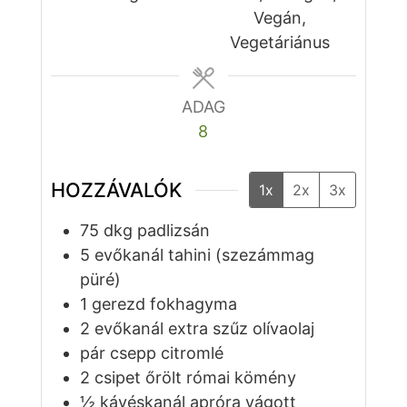
Vegán,
Vegetáriánus
ADAG
8
HOZZÁVALÓK
1x
2x
3x
75
dkg
padlizsán
5
evőkanál
tahini (szezámmag
püré)
1
gerezd
fokhagyma
2
evőkanál
extra szűz olívaolaj
pár
csepp
citromlé
2
csipet
őrölt római kömény
½
kávéskanál
apróra vágott