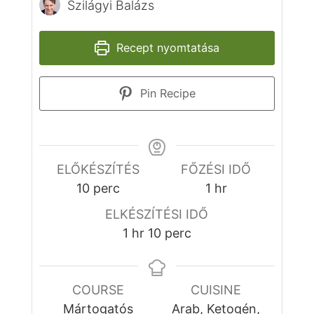
Szilágyi Balázs
Recept nyomtatása
Pin Recipe
ELŐKÉSZÍTÉS
FŐZÉSI IDŐ
perc
óra
10
perc
1
hr
ELKÉSZÍTÉSI IDŐ
óra
perc
1
hr
10
perc
COURSE
CUISINE
Mártogatós
Arab, Ketogén,