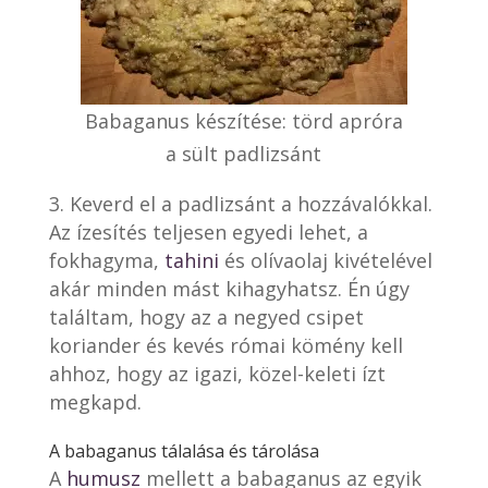
Babaganus készítése: törd apróra
a sült padlizsánt
Keverd el a padlizsánt a hozzávalókkal.
Az ízesítés teljesen egyedi lehet, a
fokhagyma,
tahini
és olívaolaj kivételével
akár minden mást kihagyhatsz. Én úgy
találtam, hogy az a negyed csipet
koriander és kevés római kömény kell
ahhoz, hogy az igazi, közel-keleti ízt
megkapd.
A babaganus tálalása és tárolása
A
humusz
mellett a babaganus az egyik