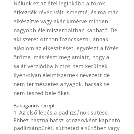
Nálunk ez az étel leginkább a török
étkezdék révén vált ismertté, és ma már
elkészítve vagy akár kimérve minden
nagyobb élelmiszerboltban kapható. De
aki szeret otthon főzőcskézni, annak
ajánlom az elkészítését, egyrészt a főzés
öröme, másrészt meg amiatt, hogy a
saját verziódba biztos nem kerülnek
ilyen-olyan élelmiszernek nevezett de
nem természetes anyagok, hacsak te
nem teszed bele őket.
Babaganus recept
Az első lépés a padlizsánok sütése.
Ehhez használhatsz konzervként kapható
padlizsánpürét, sütheted a sütőben vagy