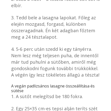
elbír.
Tedd bele a lasagna lapokat. Főleg az
elején mozgasd, forgasd, különben
összeragadnak. Én két adagban főztem
meg a 24 tésztalapot.
5-6 perc után szedd ki egy tányérra.
Nem lesz még teljesen puha, de innentől
már tud puhulni a sütőben, amiről még
gondoskodni fogunk további trükkökkel.
A végén így lesz tökéletes állagú a tészta!
A vegán padlizsános lasagne összeállítása és
sütése
A sütőt melegítsd be 180 fokra.
Egy 25×35 cm-es tepsi alján teríts szét