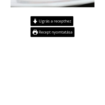
Ugrás a recepthez
Recept nyomtatása