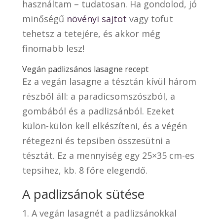
használtam – tudatosan. Ha gondolod, jó
minőségű
növényi sajtot
vagy tofut
tehetsz a tetejére, és akkor még
finomabb lesz!
Vegán padlizsános lasagne recept
Ez a vegán lasagne a tésztán kívül három
részből áll: a paradicsomszószból, a
gombából és a padlizsánból. Ezeket
külön-külön kell elkészíteni, és a végén
rétegezni és tepsiben összesütni a
tésztát. Ez a mennyiség egy 25×35 cm-es
tepsihez, kb. 8 főre elegendő.
A padlizsánok sütése
A vegán lasagnét a padlizsánokkal