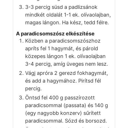
3-3 percig süsd a padlizsánok
mindkét oldalát 1-1 ek. olívaolajban,
magas lángon. Ha kész, tedd félre.
A paradicsomszósz elkészítése
Közben a paradicsomszószhoz
apríts fel 1 hagymát, és párold
közepes lángon 1 ek. olívaolajban
3-4 percig, amíg üveges nem lesz.
Vágj apróra 2 gerezd fokhagymát,
és add a hagymához. Pirítsd fél
percig.
Öntsd fel 400 g passzírozott
paradicsommal (passata) és 140 g
(egy nagyobb konzerv) sűrített
paradicsommal. Sózd és borsozd.