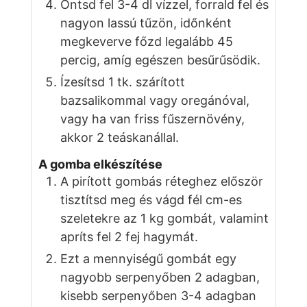
Öntsd fel 3-4 dl vízzel, forrald fel és
nagyon lassú tűzön, időnként
megkeverve főzd legalább 45
percig, amíg egészen besűrűsödik.
Ízesítsd 1 tk. szárított
bazsalikommal vagy oregánóval,
vagy ha van friss fűszernövény,
akkor 2 teáskanállal.
A gomba elkészítése
A pirított gombás réteghez először
tisztítsd meg és vágd fél cm-es
szeletekre az 1 kg gombát, valamint
apríts fel 2 fej hagymát.
Ezt a mennyiségű gombát egy
nagyobb serpenyőben 2 adagban,
kisebb serpenyőben 3-4 adagban