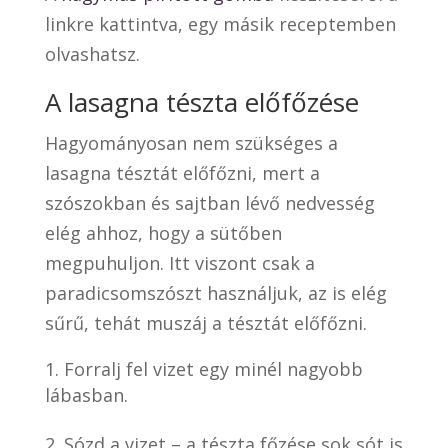
linkre kattintva, egy másik receptemben
olvashatsz.
A lasagna tészta előfőzése
Hagyományosan nem szükséges a
lasagna tésztát előfőzni, mert a
szószokban és sajtban lévő nedvesség
elég ahhoz, hogy a sütőben
megpuhuljon. Itt viszont csak a
paradicsomszószt használjuk, az is elég
sűrű, tehát muszáj a tésztát előfőzni.
Forralj fel vizet egy minél nagyobb
lábasban.
Sózd a vizet – a tészta főzése sok sót is