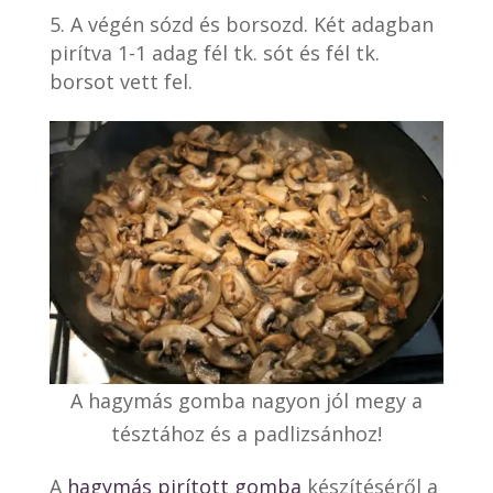
A végén sózd és borsozd. Két adagban
pirítva 1-1 adag fél tk. sót és fél tk.
borsot vett fel.
A hagymás gomba nagyon jól megy a
tésztához és a padlizsánhoz!
A
hagymás pirított gomba
készítéséről a