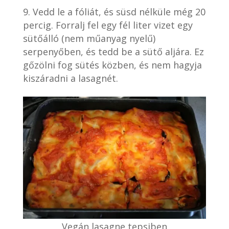
Vedd le a fóliát, és süsd nélküle még 20
percig. Forralj fel egy fél liter vizet egy
sütőálló (nem műanyag nyelű)
serpenyőben, és tedd be a sütő aljára. Ez
gőzölni fog sütés közben, és nem hagyja
kiszáradni a lasagnét.
Vegán lasagne tepsiben