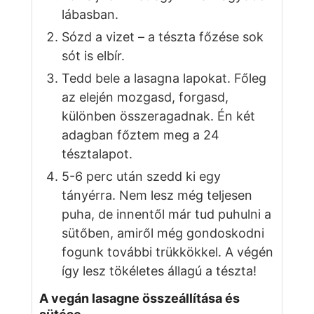
lábasban.
Sózd a vizet – a tészta főzése sok
sót is elbír.
Tedd bele a lasagna lapokat. Főleg
az elején mozgasd, forgasd,
különben összeragadnak. Én két
adagban főztem meg a 24
tésztalapot.
5-6 perc után szedd ki egy
tányérra. Nem lesz még teljesen
puha, de innentől már tud puhulni a
sütőben, amiről még gondoskodni
fogunk további trükkökkel. A végén
így lesz tökéletes állagú a tészta!
A vegán lasagne összeállítása és