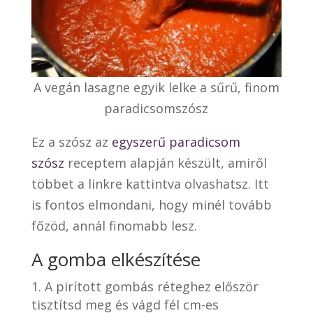
A vegán lasagne egyik lelke a sűrű, finom
paradicsomszósz
Ez a szósz az
egyszerű paradicsom
szósz
receptem alapján készült, amiről
többet a linkre kattintva olvashatsz. Itt
is fontos elmondani, hogy minél tovább
főzöd, annál finomabb lesz.
A gomba elkészítése
A pirított gombás réteghez először
tisztítsd meg és vágd fél cm-es