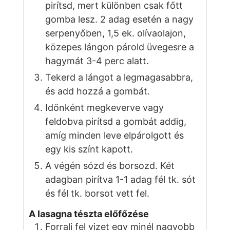
pirítsd, mert különben csak főtt
gomba lesz. 2 adag esetén a nagy
serpenyőben, 1,5 ek. olívaolajon,
közepes lángon párold üvegesre a
hagymát 3-4 perc alatt.
Tekerd a lángot a legmagasabbra,
és add hozzá a gombát.
Időnként megkeverve vagy
feldobva pirítsd a gombát addig,
amíg minden leve elpárolgott és
egy kis színt kapott.
A végén sózd és borsozd. Két
adagban pirítva 1-1 adag fél tk. sót
és fél tk. borsot vett fel.
A lasagna tészta előfőzése
Forralj fel vizet egy minél nagyobb