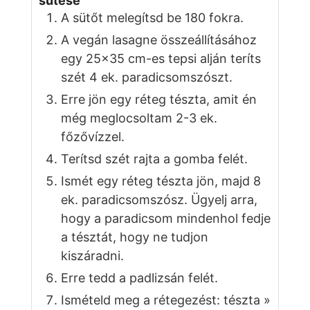
sütése
A sütőt melegítsd be 180 fokra.
A vegán lasagne összeállításához
egy 25×35 cm-es tepsi alján teríts
szét 4 ek. paradicsomszószt.
Erre jön egy réteg tészta, amit én
még meglocsoltam 2-3 ek.
főzővízzel.
Terítsd szét rajta a gomba felét.
Ismét egy réteg tészta jön, majd 8
ek. paradicsomszósz. Ügyelj arra,
hogy a paradicsom mindenhol fedje
a tésztát, hogy ne tudjon
kiszáradni.
Erre tedd a padlizsán felét.
Ismételd meg a rétegezést: tészta »