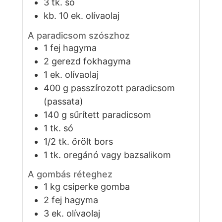
3
tk.
só
kb. 10
ek.
olívaolaj
A paradicsom szószhoz
1
fej
hagyma
2
gerezd
fokhagyma
1
ek.
olívaolaj
400
g
passzírozott paradicsom
(passata)
140
g
sűrített paradicsom
1
tk.
só
1/2
tk.
őrölt bors
1
tk.
oregánó vagy bazsalikom
A gombás réteghez
1
kg
csiperke gomba
2
fej
hagyma
3
ek.
olívaolaj