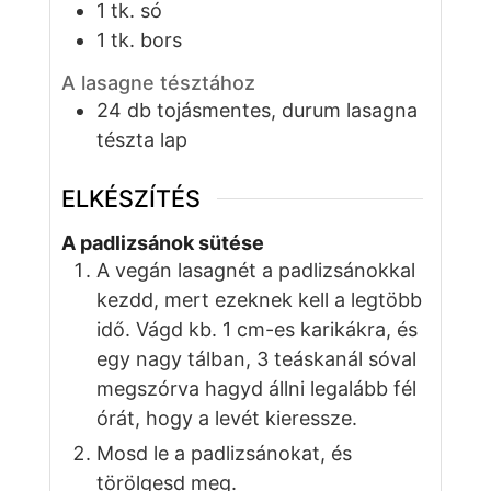
1
tk.
só
1
tk.
bors
A lasagne tésztához
24
db
tojásmentes, durum lasagna
tészta lap
ELKÉSZÍTÉS
A padlizsánok sütése
A vegán lasagnét a padlizsánokkal
kezdd, mert ezeknek kell a legtöbb
idő. Vágd kb. 1 cm-es karikákra, és
egy nagy tálban, 3 teáskanál sóval
megszórva hagyd állni legalább fél
órát, hogy a levét kieressze.
Mosd le a padlizsánokat, és
törölgesd meg.