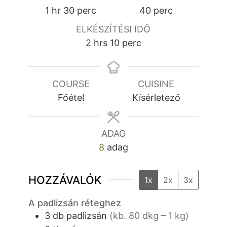
óra
perc
perc
1
hr
30
perc
40
perc
ELKÉSZÍTÉSI IDŐ
óra
perc
2
hrs
10
perc
COURSE
CUISINE
Főétel
Kísérletező
ADAG
8
adag
HOZZÁVALÓK
1x
2x
3x
A padlizsán réteghez
3
db
padlizsán
(kb. 80 dkg – 1 kg)