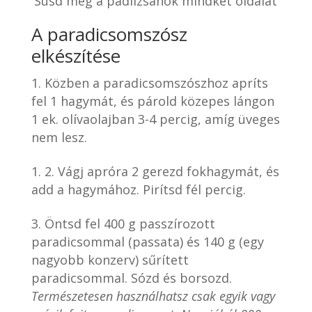
Süsd meg a padlizsánok mindkét oldalát
A paradicsomszósz
elkészítése
Közben a paradicsomszószhoz apríts
fel 1 hagymát, és párold közepes lángon
1 ek. olívaolajban 3-4 percig, amíg üveges
nem lesz.
2. Vágj apróra 2 gerezd fokhagymát, és
add a hagymához. Pirítsd fél percig.
Öntsd fel 400 g passzírozott
paradicsommal (passata) és 140 g (egy
nagyobb konzerv) sűrített
paradicsommal. Sózd és borsozd.
Természetesen használhatsz csak egyik vagy