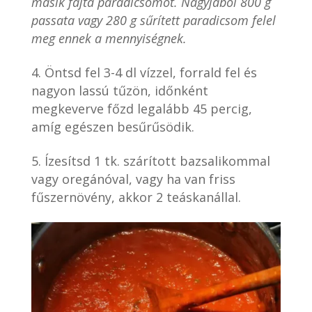
másik fajta paradicsomot. Nagyjából 800 g
passata vagy 280 g sűrített paradicsom felel
meg ennek a mennyiségnek.
Öntsd fel 3-4 dl vízzel, forrald fel és
nagyon lassú tűzön, időnként
megkeverve főzd legalább 45 percig,
amíg egészen besűrűsödik.
Ízesítsd 1 tk. szárított bazsalikommal
vagy oregánóval, vagy ha van friss
fűszernövény, akkor 2 teáskanállal.