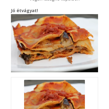
Jó étvágyat!