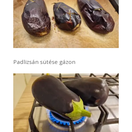
Padlizsán sütése gázon