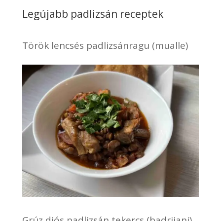
Legújabb padlizsán receptek
Török lencsés padlizsánragu (mualle)
Grúz diós padlizsán tekercs (badrijani)