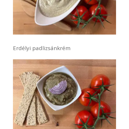
Erdélyi padlizsánkrém