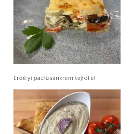
Erdélyi padlizsánkrém tejföllel