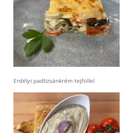
Erdélyi padlizsánkrém tejföllel