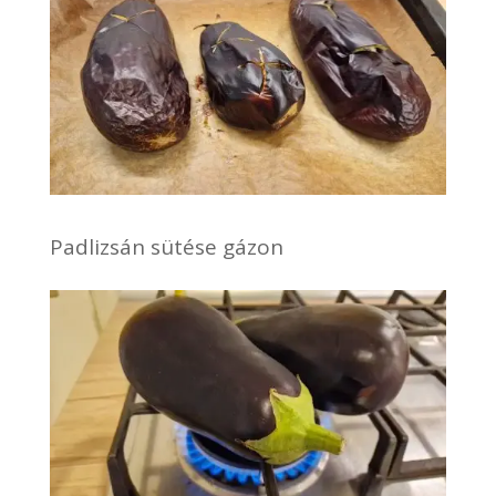
Padlizsán sütése gázon