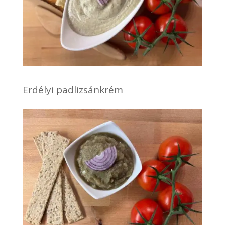
Erdélyi padlizsánkrém