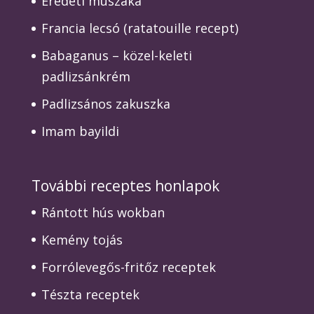
Eredeti muszaka
Francia lecsó (ratatouille recept)
Babaganus – közel-keleti
padlizsánkrém
Padlizsános zakuszka
Imam bayildi
További receptes honlapok
Rántott hús wokban
Kemény tojás
Forrólevegős-fritőz receptek
Tészta receptek