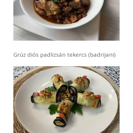
Grúz diós padlizsán tekercs (badrijani)