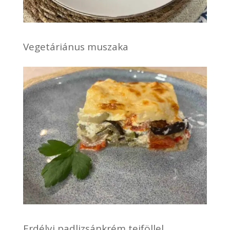
Vegetáriánus muszaka
Erdélyi padlizsánkrém tejföllel