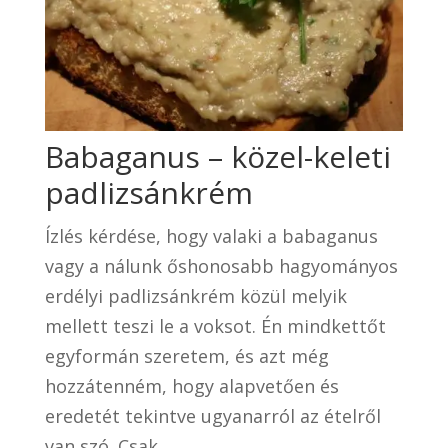
Babaganus – közel-keleti
padlizsánkrém
Ízlés kérdése, hogy valaki a babaganus
vagy a nálunk őshonosabb hagyományos
erdélyi padlizsánkrém közül melyik
mellett teszi le a voksot. Én mindkettőt
egyformán szeretem, és azt még
hozzátenném, hogy alapvetően és
eredetét tekintve ugyanarról az ételről
van szó. Csak...