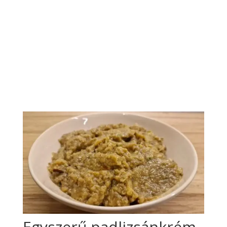
Egyszerű padlizsánkrém