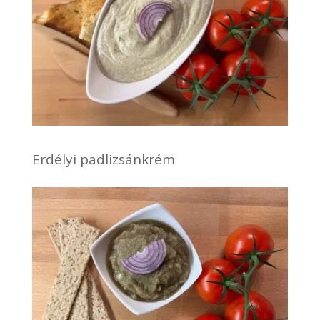
Erdélyi padlizsánkrém