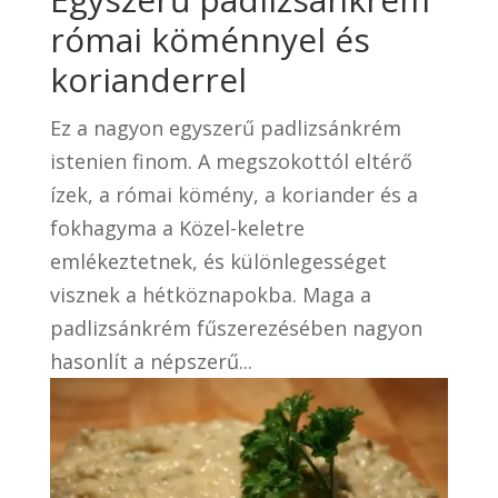
római köménnyel és
korianderrel
Ez a nagyon egyszerű padlizsánkrém
istenien finom. A megszokottól eltérő
ízek, a római kömény, a koriander és a
fokhagyma a Közel-keletre
emlékeztetnek, és különlegességet
visznek a hétköznapokba. Maga a
padlizsánkrém fűszerezésében nagyon
hasonlít a népszerű...