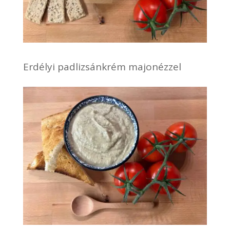
Erdélyi padlizsánkrém majonézzel