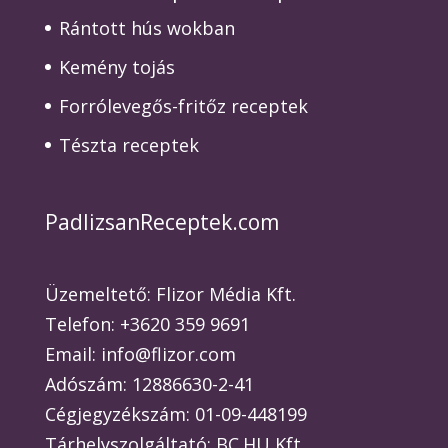
Rántott hús wokban
Kemény tojás
Forrólevegős-fritőz receptek
Tészta receptek
PadlizsanReceptek.com
Üzemeltető: Flizor Média Kft.
Telefon: +3620 359 9691
Email: info@flizor.com
Adószám: 12886630-2-41
Cégjegyzékszám: 01-09-448199
Tárhelyszolgáltató: BC.HU Kft.