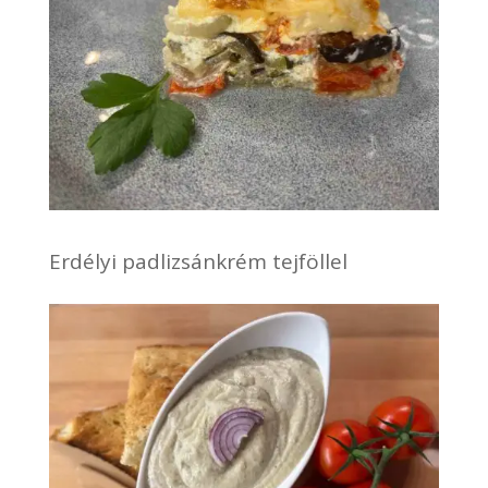
Erdélyi padlizsánkrém tejföllel