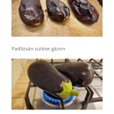
Padlizsán sütése gázon