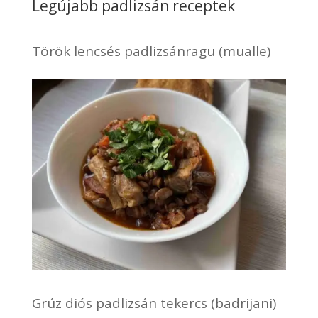
Legújabb padlizsán receptek
Török lencsés padlizsánragu (mualle)
Grúz diós padlizsán tekercs (badrijani)