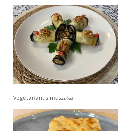
Vegetáriánus muszaka